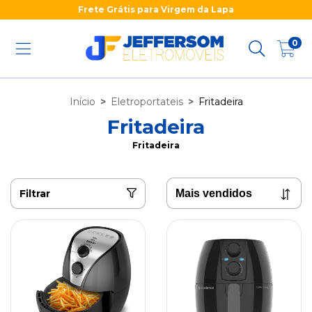
Frete Grátis para Virgem da Lapa
0
Início
>
Eletroportateis
>
Fritadeira
Fritadeira
Fritadeira
Filtrar