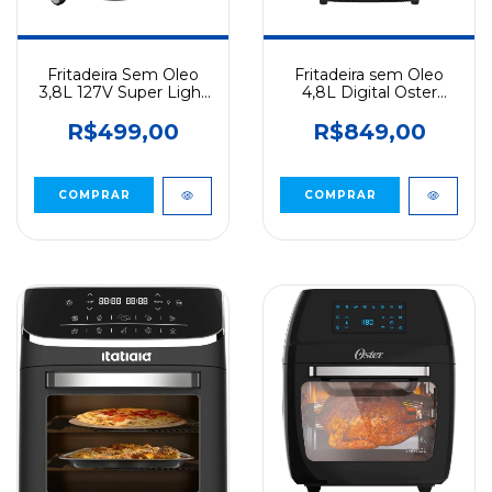
Fritadeira Sem Oleo
Fritadeira sem Oleo
3,8L 127V Super Light
4,8L Digital Oster
1500wCadence Preto
OFOR6601500W 127V
R$499,00
R$849,00