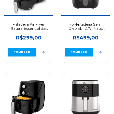
Fritadeira Air Fryer
<p>Fritadeira Sem
Itatiaia Essencial 3.5l
Oleo 3L 127V Pratic
127v 1300w Preto/Inox
Fryer 1250wCadence
Preto</p>
R$299,00
R$499,00