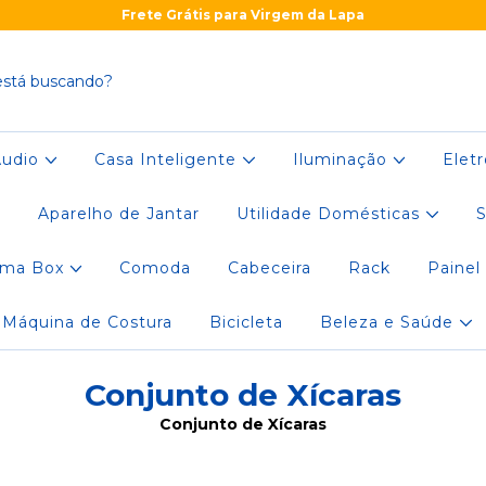
Frete Grátis para Virgem da Lapa
Áudio
Casa Inteligente
Iluminação
Elet
r
Aparelho de Jantar
Utilidade Domésticas
S
ama Box
Comoda
Cabeceira
Rack
Painel
Máquina de Costura
Bicicleta
Beleza e Saúde
Conjunto de Xícaras
Conjunto de Xícaras