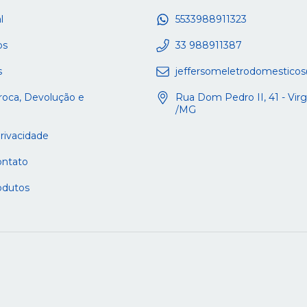
l
5533988911323
os
33 988911387
s
jeffersomeletrodomestico
Troca, Devolução e
Rua Dom Pedro II, 41 - Vi
/MG
Privacidade
ontato
odutos