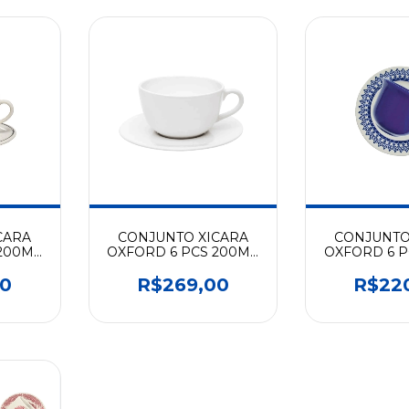
CARA
CONJUNTO XICARA
CONJUNTO
200ML
OXFORD 6 PCS 200ML
OXFORD 6 P
5903
WHITE- AMA1-5500
GRECIA AM
00
R$269,00
R$22