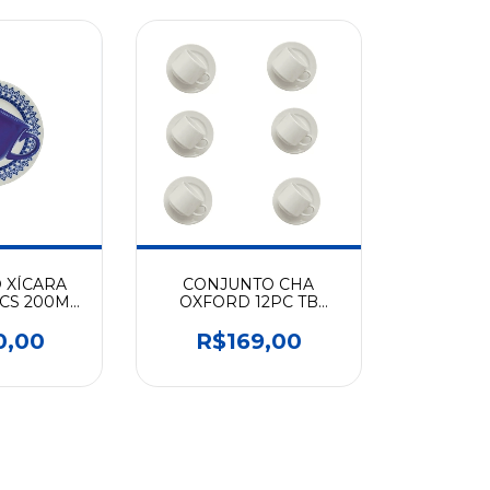
 XÍCARA
CONJUNTO CHA
CS 200ML
OXFORD 12PC TB
05-5108
BRANCO 5002 AT12
AT13
0,00
R$169,00