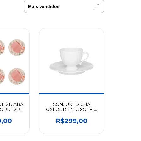
E XICARA
CONJUNTO CHA
ORD 12PC
OXFORD 12PC SOLEIL
RA AT12-
WHITE W568 9801
9
9,00
R$299,00