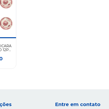
XICARA
 12PC
2-5188
0
ções
Entre em contato