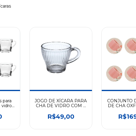
caras
s para
JOGO DE XÍCARA PARA
CONJUNTO D
vidro
CHA DE VIDRO COM 6
DE CHA OXF
0
PECAS MOROCCO
TB HOLAMB
230ML HAUSKRAFT
518
0
R$49,00
R$16
JGCH049