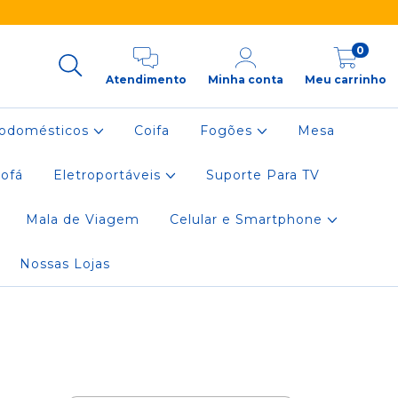
0
Atendimento
Minha conta
Meu carrinho
rodomésticos
Coifa
Fogões
Mesa
ofá
Eletroportáveis
Suporte Para TV
Mala de Viagem
Celular e Smartphone
Nossas Lojas