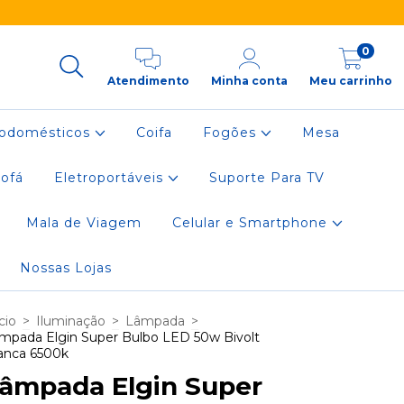
0
Atendimento
Minha conta
Meu carrinho
rodomésticos
Coifa
Fogões
Mesa
ofá
Eletroportáveis
Suporte Para TV
Mala de Viagem
Celular e Smartphone
Nossas Lojas
cio
>
Iluminação
>
Lâmpada
>
mpada Elgin Super Bulbo LED 50w Bivolt
anca 6500k
âmpada Elgin Super