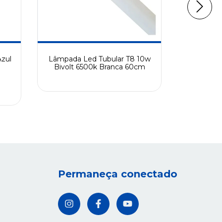
zul
Lâmpada Led Tubular T8 10w
Lâmpada
Bivolt 6500k Branca 60cm
LED 100w 
R
Permaneça conectado