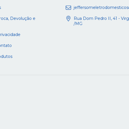
s
jeffersomeletrodomestico
Troca, Devolução e
Rua Dom Pedro II, 41 - Vi
/MG
Privacidade
ontato
odutos