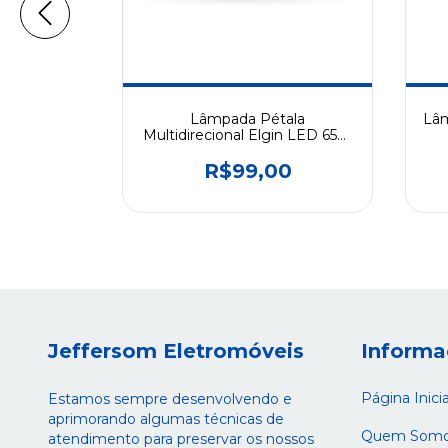
 BULBO
Lâmpada Pétala
Lâm
nca 6500k
Multidirecional Elgin LED 65W
bivolt 6500K
9
R$99,00
Jeffersom Eletromóveis
Informa
Página Inicia
Estamos sempre desenvolvendo e
aprimorando algumas técnicas de
Quem Som
atendimento para preservar os nossos