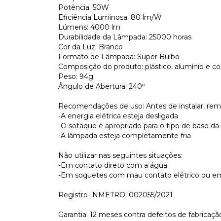
Potência: 50W
Eficiência Luminosa: 80 lm/W
Lúmens: 4000 lm
Durabilidade da Lâmpada: 25000 horas
Cor da Luz: Branco
Formato de Lâmpada: Super Bulbo
Composição do produto: plástico, alumínio e 
Peso: 94g
Ângulo de Abertura: 240º
Recomendações de uso: Antes de instalar, remo
-A energia elétrica esteja desligada
-O sotaque é apropriado para o tipo de base d
-A lâmpada esteja completamente fria
Não utilizar nas seguintes situações:
-Em contato direto com a água
-Em soquetes com mau contato elétrico ou e
Registro INMETRO: 002055/2021
Garantia: 12 meses contra defeitos de fabricaçã