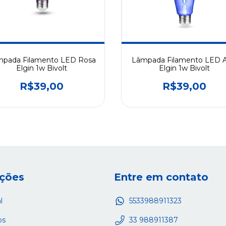
pada Filamento LED Rosa
Lâmpada Filamento LED A
Elgin 1w Bivolt
Elgin 1w Bivolt
R$39,00
R$39,00
ções
Entre em contato
l
5533988911323
os
33 988911387