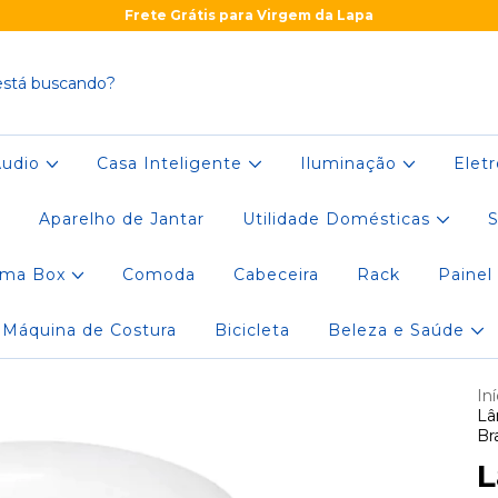
Frete Grátis para Virgem da Lapa
Áudio
Casa Inteligente
Iluminação
Elet
r
Aparelho de Jantar
Utilidade Domésticas
S
ama Box
Comoda
Cabeceira
Rack
Painel
Máquina de Costura
Bicicleta
Beleza e Saúde
Iní
Lâ
Br
L