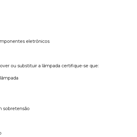
componentes eletrônicos
ver ou substituir a lâmpada certifique-se que:
a lâmpada
m sobretensão
o