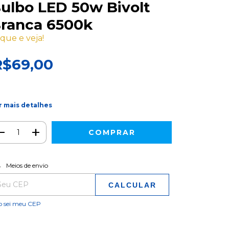
ulbo LED 50w Bivolt
ranca 6500k
ique e veja!
R$69,00
r mais detalhes
ALTERAR CEP
regas para o CEP:
Meios de envio
CALCULAR
o sei meu CEP