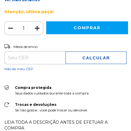
Atenção, última peça!
ALTERAR CEP
Entregas para o CEP:
Meios de envio
CALCULAR
Não sei meu CEP
Compra protegida
Seus dados cuidados durante toda a compra.
Trocas e devoluções
Se não gostar, você pode trocar ou devolver.
LEIA TODA A DESCRIÇÃO ANTES DE EFETUAR A
COMPRA