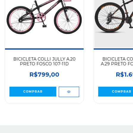
BICICLETA COLLI JULLY A.20
BICICLETA C
PRETO FOSCO 107-11D
A.29 PRETO F
NEON 6
R$799,00
R$1.6