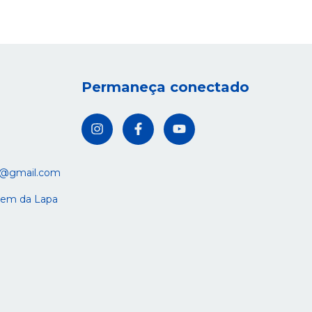
Permaneça conectado
s@gmail.com
rgem da Lapa