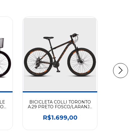
LE
BICICLETA COLLI TORONTO
BIC
XO
A.29 PRETO FOSCO/LARANJA
SPINOS
D
NEON 652-72D
A.16
R$1.699,00
R