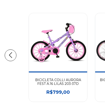
E CB 500
BICICLETA COLLI AURORA
BI
O/LARANJA
FEST A.16 LILAS 203-37D
72D
00
R$799,00