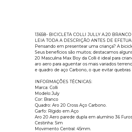
13658- BICICLETA COLLI JULLY A.20 BRANCO
LEIA TODA A DESCRIÇÃO ANTES DE EFETU
Pensando em presentear uma criança? A bicicle
Seus benefícios são muitos; destacamos alguns
20 Masculina Max Boy da Colli é ideal para cri
aro aero para aguentar os mais variados terreno
e quadro de aço Carbono, o que evitar quebras e
INFORMAÇÕES TÉCNICAS:
Marca: Colli
Modelo:July
Cor: Branco
Quadro: Aro 20 Cross Aço Carbono.
Garfo: Rígido em Aço
Aro 20 Aero parede dupla em alumínio 36 Furo
Cestinha: Sim
Movimento Central: 45mm.