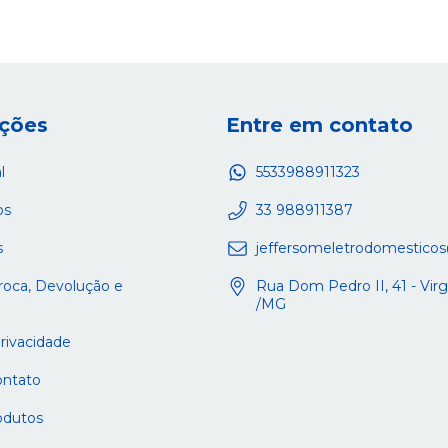
ções
Entre em contato
l
5533988911323
os
33 988911387
s
jeffersomeletrodomestico
Troca, Devolução e
Rua Dom Pedro II, 41 - Vi
/MG
Privacidade
ontato
odutos