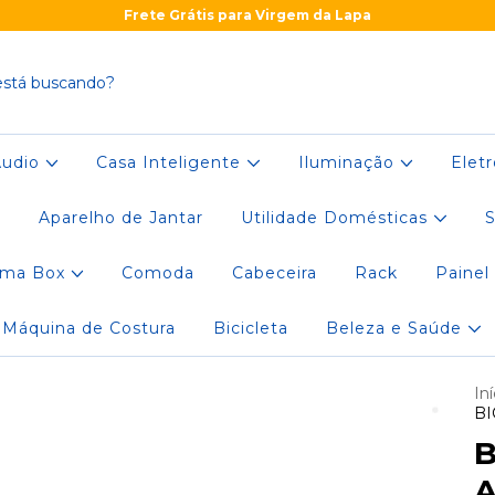
Frete Grátis para Virgem da Lapa
Áudio
Casa Inteligente
Iluminação
Elet
r
Aparelho de Jantar
Utilidade Domésticas
S
ama Box
Comoda
Cabeceira
Rack
Painel
Máquina de Costura
Bicicleta
Beleza e Saúde
Iní
BI
B
A