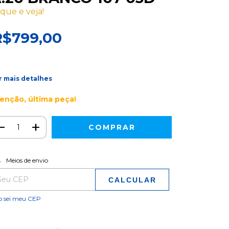
ique e veja!
R$799,00
r mais detalhes
enção, última peça!
ALTERAR CEP
regas para o CEP:
Meios de envio
CALCULAR
o sei meu CEP