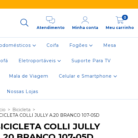
0
Atendimento
Minha conta
Meu carrinho
rodomésticos
Coifa
Fogões
Mesa
ofá
Eletroportáveis
Suporte Para TV
Mala de Viagem
Celular e Smartphone
Nossas Lojas
cio
>
Bicicleta
>
CICLETA COLLI JULLY A.20 BRANCO 107-05D
ICICLETA COLLI JULLY
.20 BRANCO 107-05D