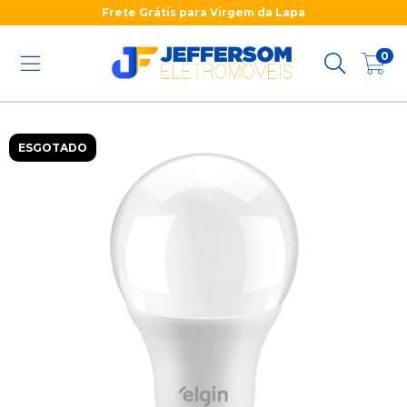
Frete Grátis para Virgem da Lapa
0
ESGOTADO